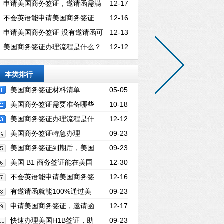
哪些必备材料？
申请美国商务签证，邀请函需满
12-17
足哪些内容要求？
不会英语能申请美国商务签证
12-16
吗？基础英语能力是关键！
申请美国商务签证 没有邀请函可
12-13
以办理吗？
美国商务签证办理流程是什么？
12-12
材料准备 + 面试 + 领证全指南
本类排行
美国商务签证材料清单
05-05
美国商务签证需要准备哪些
10-18
材料？
美国商务签证办理流程是什
12-12
么？材料准备 + 面试 + 领证全指南
美国商务签证特急办理
09-23
美国商务签证到期后，美国
09-23
商务签证续签办理
美国 B1 商务签证能在美国
12-30
停留多久？最长时限是多少？
不会英语能申请美国商务签
12-16
证吗？基础英语能力是关键！
有邀请函就能100%通过美
09-23
国商务签证吗？商务签证的有效期是多
申请美国商务签证，邀请函
12-17
久？
需满足哪些内容要求？
快速办理美国H1B签证，助
09-23