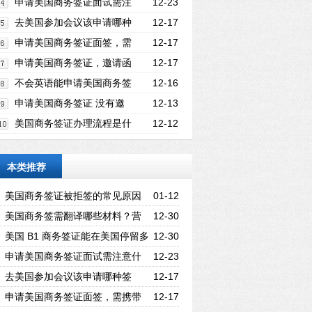
停留多久？最长时限是多少？
申请美国商务签证面试需注
12-23
意什么？如何打消签证官顾虑？
去美国参加会议该申请哪种
12-17
签证？办理流程是什么？
申请美国商务签证面签，需
12-17
携带哪些必备材料？
申请美国商务签证，邀请函
12-17
需满足哪些内容要求？
不会英语能申请美国商务签
12-16
证吗？基础英语能力是关键！
申请美国商务签证 没有邀
12-13
请函可以办理吗？
美国商务签证办理流程是什
12-12
么？材料准备 + 面试 + 领证全指南
本类推荐
美国商务签证被拒签的常见原因
01-12
有哪些？如何避免？
美国商务签需翻译哪些材料？营
12-30
业执照与在职证明要吗？
美国 B1 商务签证能在美国停留多
12-30
久？最长时限是多少？
申请美国商务签证面试需注意什
12-23
么？如何打消签证官顾虑？
去美国参加会议该申请哪种签
12-17
证？办理流程是什么？
申请美国商务签证面签，需携带
12-17