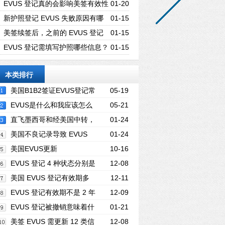
息如何找回登记记录？
EVUS 登记真的会影响美签有效性
01-20
吗？哪些情况要特别小心？
新护照登记 EVUS 失败原因有哪
01-15
些？挂失旧护照算吗？
美签续签后，之前的 EVUS 登记
01-15
还能用吗？需更新吗？
EVUS 登记需填写护照哪些信息？
01-15
有效期要求多久？
本类排行
美国B1B2签证EVUS登记常
05-19
见问题汇总
EVUS是什么和我应该怎么
05-21
注册?
直飞墨西哥和经美国中转，
01-24
EVUS 要求有何不同？
美国不良记录导致 EVUS
01-24
失败能解决吗？怎么处理？
美国EVUS更新
10-16
EVUS 登记 4 种状态分别是
12-08
什么？待处理 72 小时内会有结果？
美国 EVUS 登记有效期多
12-11
久？和护照有效期有什么关联？
EVUS 登记有效期不是 2 年
12-09
哪些情况会缩短
EVUS 登记被撤销意味着什
01-21
么？签证还能继续使用吗？
美签 EVUS 需更新 12 类信
12-08